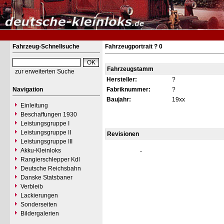
Fahrzeug-Schnellsuche
Fahrzeugportrait ? 0
Fahrzeugstamm
zur erweiterten Suche
Hersteller:
?
Navigation
Fabriknummer:
?
Baujahr:
19xx
Einleitung
Beschaffungen 1930
Leistungsgruppe I
Leistungsgruppe II
Revisionen
Leistungsgruppe III
Akku-Kleinloks
-
Rangierschlepper Kdl
Deutsche Reichsbahn
Danske Statsbaner
Verbleib
Lackierungen
Sonderseiten
Bildergalerien