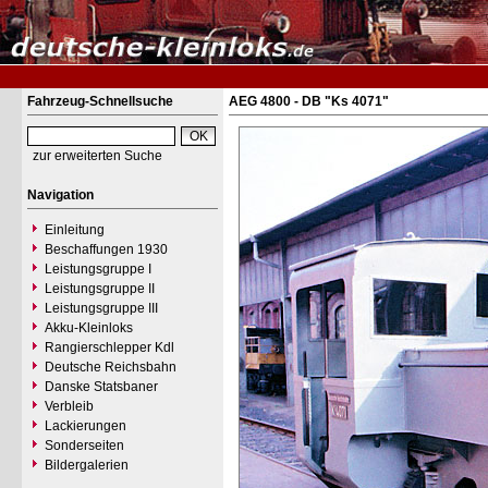
Fahrzeug-Schnellsuche
AEG 4800 - DB "Ks 4071"
zur erweiterten Suche
Navigation
Einleitung
Beschaffungen 1930
Leistungsgruppe I
Leistungsgruppe II
Leistungsgruppe III
Akku-Kleinloks
Rangierschlepper Kdl
Deutsche Reichsbahn
Danske Statsbaner
Verbleib
Lackierungen
Sonderseiten
Bildergalerien