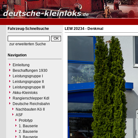
Fahrzeug-Schnellsuche
LEW 20234 - Denkmal
zur erweiterten Suche
Navigation
Einleitung
Beschaffungen 1930
Leistungsgruppe I
Leistungsgruppe II
Leistungsgruppe III
Akku-Kleinloks
Rangierschlepper Kdl
Deutsche Reichsbahn
Nachbauten Kö II
ASF
Prototyp
1. Bauserie
2. Bauserie
3. Bauserie