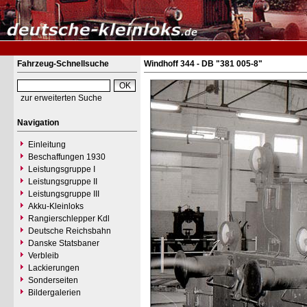
Fahrzeug-Schnellsuche
Windhoff 344 - DB "381 005-8"
zur erweiterten Suche
Navigation
Einleitung
Beschaffungen 1930
Leistungsgruppe I
Leistungsgruppe II
Leistungsgruppe III
Akku-Kleinloks
Rangierschlepper Kdl
Deutsche Reichsbahn
Danske Statsbaner
Verbleib
Lackierungen
Sonderseiten
Bildergalerien