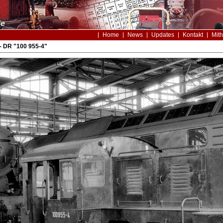
Home
News
Updates
Kontakt
Mith
- DR "100 955-4"