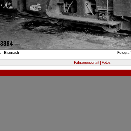
1 - Eisenach
Fotograf
Fahrzeugportait | Fotos