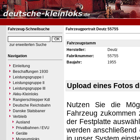
Fahrzeug-Schnellsuche
Fahrzeugportrait Deutz 55755
Fahrzeugstamm
zur erweiterten Suche
Hersteller:
Deutz
Navigation
Fabriknummer:
55755
Baujahr:
1955
Einleitung
Beschaffungen 1930
Leistungsgruppe I
Leistungsgruppe II
Upload eines Fotos 
Leistungsgruppe III
Akku-Kleinloks
Rangierschlepper Kdl
Nutzen Sie die Mögl
Deutsche Reichsbahn
Danske Statsbaner
Fahrzeug zukommen zu 
Verbleib
der Festplatte auswäh
Ausland
Privatbahnen / EVU
werden anschließend d
Geräte
in unser System einste
Museumsloks