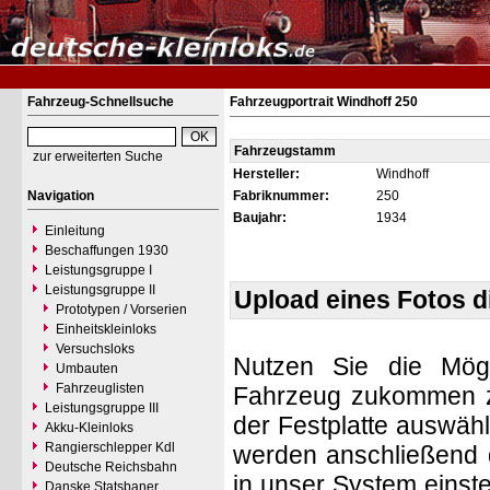
Fahrzeug-Schnellsuche
Fahrzeugportrait Windhoff 250
Fahrzeugstamm
zur erweiterten Suche
Hersteller:
Windhoff
Navigation
Fabriknummer:
250
Baujahr:
1934
Einleitung
Beschaffungen 1930
Leistungsgruppe I
Leistungsgruppe II
Upload eines Fotos 
Prototypen / Vorserien
Einheitskleinloks
Versuchsloks
Nutzen Sie die Mögl
Umbauten
Fahrzeuglisten
Fahrzeug zukommen zu 
Leistungsgruppe III
der Festplatte auswäh
Akku-Kleinloks
Rangierschlepper Kdl
werden anschließend d
Deutsche Reichsbahn
in unser System einste
Danske Statsbaner