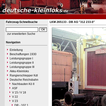
Fahrzeug-Schnellsuche
LKM 265133 - DB AG "312 233-0"
zur erweiterten Suche
Navigation
Einleitung
Beschaffungen 1930
Leistungsgruppe I
Leistungsgruppe II
Leistungsgruppe III
Akku-Kleinloks
Rangierschlepper Kdl
Deutsche Reichsbahn
Nachbauten Kö II
ASF
V 15 / V 18
V 22
V 23
DR - 102.1