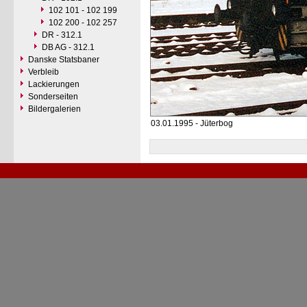
102 101 - 102 199
102 200 - 102 257
DR - 312.1
DB AG - 312.1
Danske Statsbaner
Verbleib
Lackierungen
Sonderseiten
Bildergalerien
03.01.1995 - Jüterbog