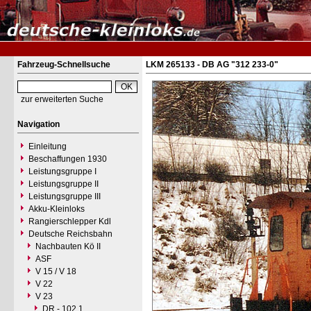
Fahrzeug-Schnellsuche
LKM 265133 - DB AG "312 233-0"
zur erweiterten Suche
Navigation
Einleitung
Beschaffungen 1930
Leistungsgruppe I
Leistungsgruppe II
Leistungsgruppe III
Akku-Kleinloks
Rangierschlepper Kdl
Deutsche Reichsbahn
Nachbauten Kö II
ASF
V 15 / V 18
V 22
V 23
DR - 102.1