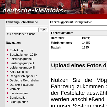
Fahrzeug-Schnellsuche
Fahrzeugportrait Borsig 14457
Fahrzeugstamm
zur erweiterten Suche
Hersteller:
Borsig
Navigation
Fabriknummer:
14457
Baujahr:
1935
Einleitung
Beschaffungen 1930
Leistungsgruppe I
Leistungsgruppe II
Upload eines Fotos 
Leistungsgruppe III
Akku-Kleinloks
Rangierschlepper Kdl
Nutzen Sie die Mögl
Deutsche Reichsbahn
Danske Statsbaner
Fahrzeug zukommen zu 
Verbleib
der Festplatte auswäh
Lackierungen
Sonderseiten
werden anschließend d
Bildergalerien
in unser System einste