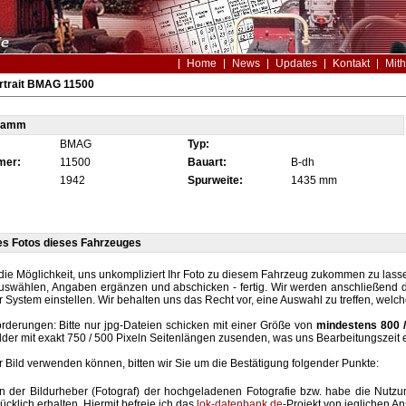
Home
News
Updates
Kontakt
Mith
rtrait BMAG 11500
tamm
BMAG
Typ:
mer:
11500
Bauart:
B-dh
1942
Spurweite:
1435 mm
es Fotos dieses Fahrzeuges
die Möglichkeit, uns unkompliziert Ihr Foto zu diesem Fahrzeug zukommen zu lassen
auswählen, Angaben ergänzen und abschicken - fertig. Wir werden anschließend d
r System einstellen. Wir behalten uns das Recht vor, eine Auswahl zu treffen, welc
rderungen: Bitte nur jpg-Dateien schicken mit einer Größe von
mindestens 800 /
lder mit exakt 750 / 500 Pixeln Seitenlängen zusenden, was uns Bearbeitungszeit 
hr Bild verwenden können, bitten wir Sie um die Bestätigung folgender Punkte:
in der Bildurheber (Fotograf) der hochgeladenen Fotografie bzw. habe die Nut
ücklich erhalten. Hiermit befreie ich das
lok-datenbank.de
-Projekt von jeglichen A