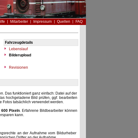
ilfe
Mitarbeiter
Impressum
Quellen
FAQ
Fahrzeugdetails
Lebenslauf
Bilderupload
Revisionen
. Das funktioniert ganz einfach: Datei auf der
as hochgeladene Bild prüfen, ggf. bearbeiten
he Fotos tatsächlich verwendet werden.
 600 Pixeln
. Erfahrene Bildbearbeiter können
ersparen kann.
zungsrechte an der Aufnahme vom Bildurheber
nsprüchen Dritter an der Aufnahme.