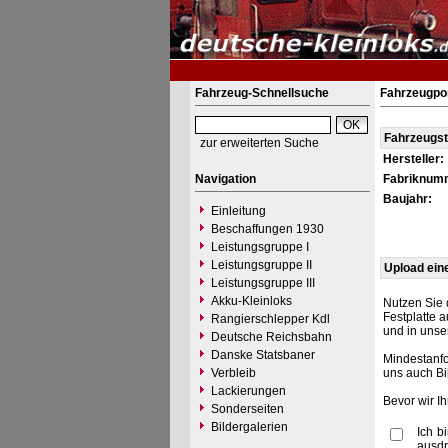
Fahrzeug-Schnellsuche
Fahrzeugpo
Fahrzeugs
zur erweiterten Suche
Hersteller:
Navigation
Fabriknum
Baujahr:
Einleitung
Beschaffungen 1930
Leistungsgruppe I
Leistungsgruppe II
Upload ein
Leistungsgruppe III
Akku-Kleinloks
Nutzen Sie 
Festplatte 
Rangierschlepper Kdl
und in unse
Deutsche Reichsbahn
Danske Statsbaner
Mindestanfo
Verbleib
uns auch Bi
Lackierungen
Bevor wir I
Sonderseiten
Bildergalerien
Ich b
ausdr