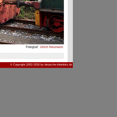
Fotograf:
Ulrich Neumann
© Copyright 2002-2026 by deutsche-kleinloks.de