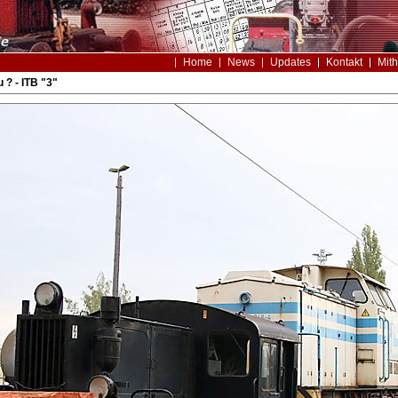
Home
News
Updates
Kontakt
Mith
? - ITB "3"