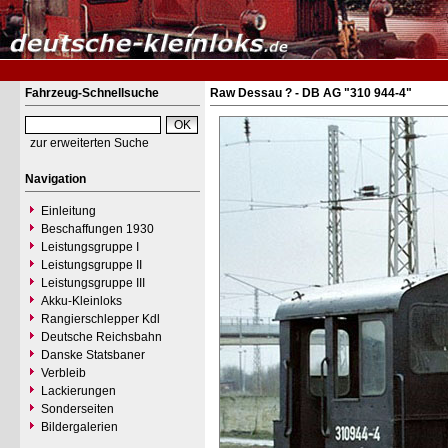
Fahrzeug-Schnellsuche
Raw Dessau ? - DB AG "310 944-4"
zur erweiterten Suche
Navigation
Einleitung
Beschaffungen 1930
Leistungsgruppe I
Leistungsgruppe II
Leistungsgruppe III
Akku-Kleinloks
Rangierschlepper Kdl
Deutsche Reichsbahn
Danske Statsbaner
Verbleib
Lackierungen
Sonderseiten
Bildergalerien