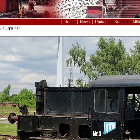
Home
News
Updates
Kontakt
Mith
? - ITB "3"