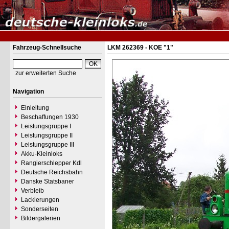
Fahrzeug-Schnellsuche
LKM 262369 - KOE "1"
zur erweiterten Suche
Navigation
Einleitung
Beschaffungen 1930
Leistungsgruppe I
Leistungsgruppe II
Leistungsgruppe III
Akku-Kleinloks
Rangierschlepper Kdl
Deutsche Reichsbahn
Danske Statsbaner
Verbleib
Lackierungen
Sonderseiten
Bildergalerien