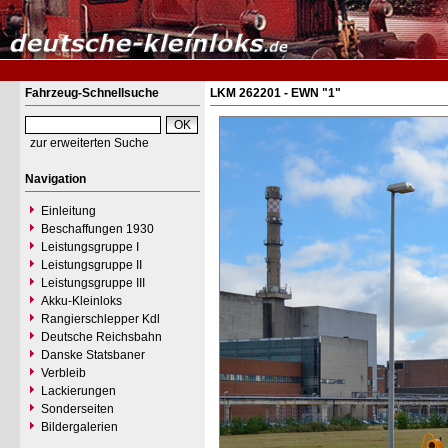
Fahrzeug-Schnellsuche
LKM 262201 - EWN "1"
zur erweiterten Suche
Navigation
Einleitung
Beschaffungen 1930
Leistungsgruppe I
Leistungsgruppe II
Leistungsgruppe III
Akku-Kleinloks
Rangierschlepper Kdl
Deutsche Reichsbahn
Danske Statsbaner
Verbleib
Lackierungen
Sonderseiten
Bildergalerien