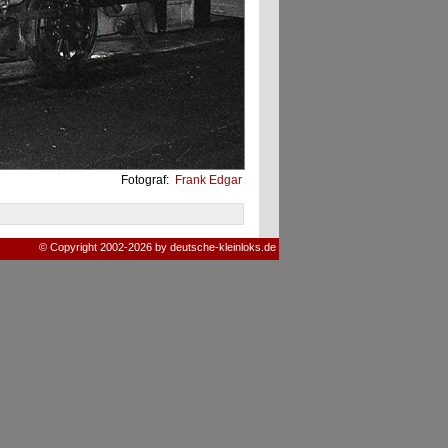
Fotograf:
Frank Edgar
© Copyright 2002-2026 by deutsche-kleinloks.de