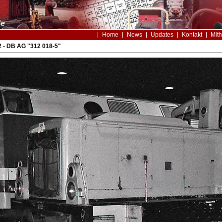
Home
News
Updates
Kontakt
Mith
 - DB AG "312 018-5"