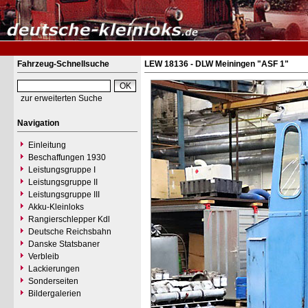
Fahrzeug-Schnellsuche
LEW 18136 - DLW Meiningen "ASF 1"
zur erweiterten Suche
Navigation
Einleitung
Beschaffungen 1930
Leistungsgruppe I
Leistungsgruppe II
Leistungsgruppe III
Akku-Kleinloks
Rangierschlepper Kdl
Deutsche Reichsbahn
Danske Statsbaner
Verbleib
Lackierungen
Sonderseiten
Bildergalerien