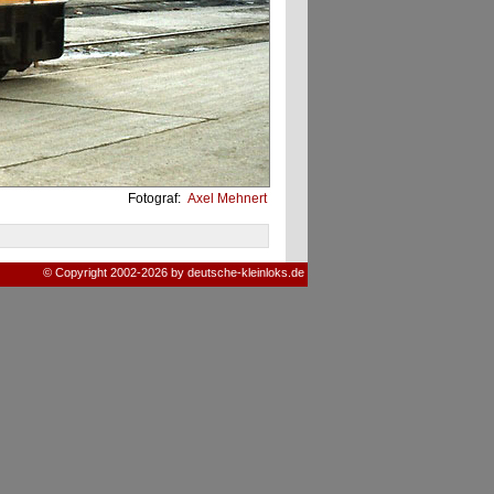
Fotograf:
Axel Mehnert
© Copyright 2002-2026 by deutsche-kleinloks.de