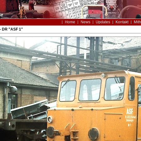
Home
News
Updates
Kontakt
Mith
- DR "ASF 1"