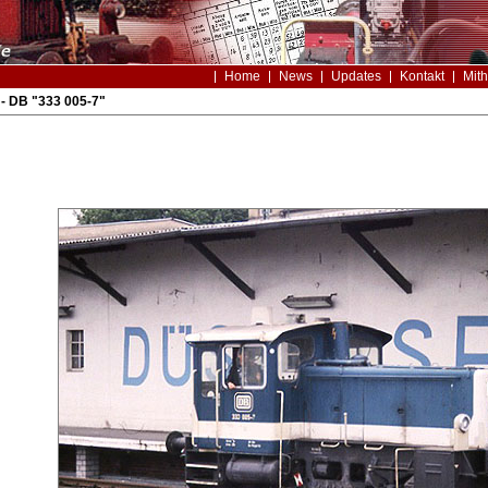
Home
News
Updates
Kontakt
Mith
- DB "333 005-7"