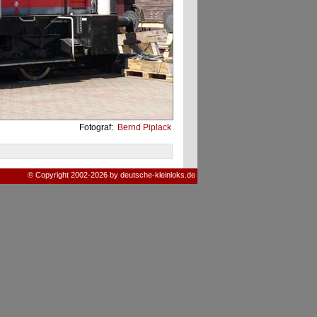
Fotograf:
Bernd Piplack
© Copyright 2002-2026 by deutsche-kleinloks.de