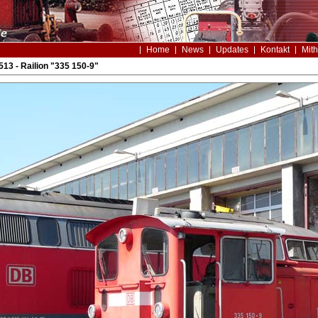
Home
News
Updates
Kontakt
Mith
13 - Railion "335 150-9"