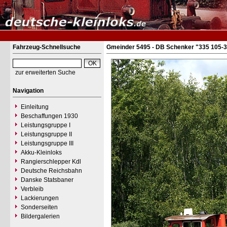
Fahrzeug-Schnellsuche
Gmeinder 5495 - DB Schenker "335 105-3
zur erweiterten Suche
Navigation
Einleitung
Beschaffungen 1930
Leistungsgruppe I
Leistungsgruppe II
Leistungsgruppe III
Akku-Kleinloks
Rangierschlepper Kdl
Deutsche Reichsbahn
Danske Statsbaner
Verbleib
Lackierungen
Sonderseiten
Bildergalerien