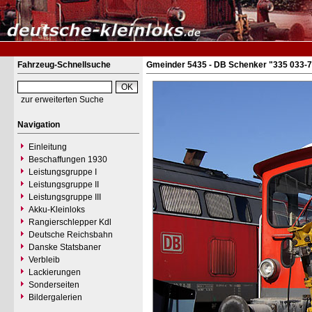
Fahrzeug-Schnellsuche
Gmeinder 5435 - DB Schenker "335 033-7
zur erweiterten Suche
Navigation
Einleitung
Beschaffungen 1930
Leistungsgruppe I
Leistungsgruppe II
Leistungsgruppe III
Akku-Kleinloks
Rangierschlepper Kdl
Deutsche Reichsbahn
Danske Statsbaner
Verbleib
Lackierungen
Sonderseiten
Bildergalerien