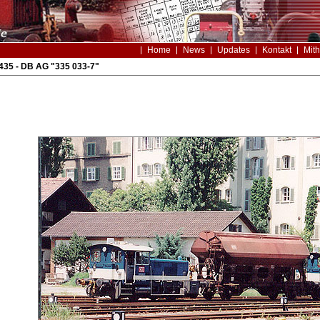
Home
News
Updates
Kontakt
Mith
435 - DB AG "335 033-7"