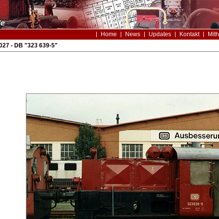
Home
News
Updates
Kontakt
Mith
27 - DB "323 639-5"