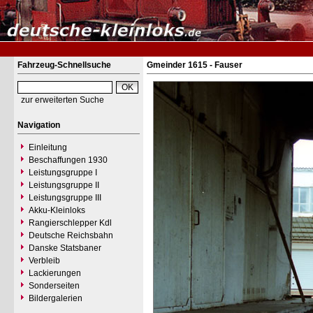
Fahrzeug-Schnellsuche
Gmeinder 1615 - Fauser
zur erweiterten Suche
Navigation
Einleitung
Beschaffungen 1930
Leistungsgruppe I
Leistungsgruppe II
Leistungsgruppe III
Akku-Kleinloks
Rangierschlepper Kdl
Deutsche Reichsbahn
Danske Statsbaner
Verbleib
Lackierungen
Sonderseiten
Bildergalerien