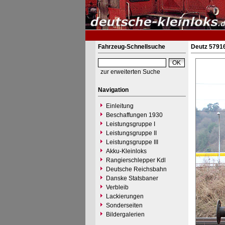
Fahrzeug-Schnellsuche
Deutz 57916
zur erweiterten Suche
Navigation
Einleitung
Beschaffungen 1930
Leistungsgruppe I
Leistungsgruppe II
Leistungsgruppe III
Akku-Kleinloks
Rangierschlepper Kdl
Deutsche Reichsbahn
Danske Statsbaner
Verbleib
Lackierungen
Sonderseiten
Bildergalerien