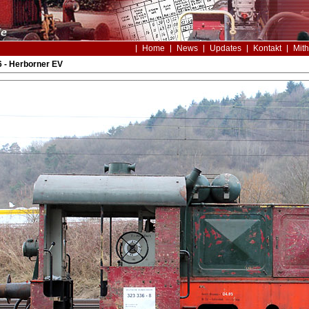
Home
News
Updates
Kontakt
Mith
 - Herborner EV