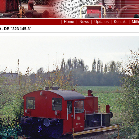
Home
News
Updates
Kontakt
Mith
 - DB "323 145-3"