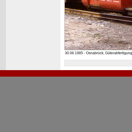
30.06.1985 - Osnabrück, Güterabfertigun