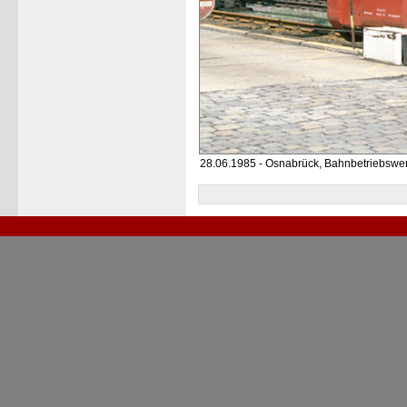
28.06.1985 - Osnabrück, Bahnbetriebswe