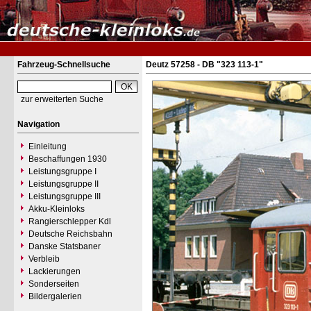
Fahrzeug-Schnellsuche
Deutz 57258 - DB "323 113-1"
zur erweiterten Suche
Navigation
Einleitung
Beschaffungen 1930
Leistungsgruppe I
Leistungsgruppe II
Leistungsgruppe III
Akku-Kleinloks
Rangierschlepper Kdl
Deutsche Reichsbahn
Danske Statsbaner
Verbleib
Lackierungen
Sonderseiten
Bildergalerien