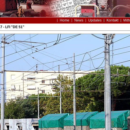
Home
News
Updates
Kontakt
Mith
7 - LFI "DE 51"