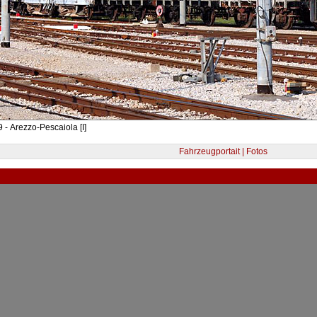
 - Arezzo-Pescaiola [I]
Fahrzeugportait | Fotos