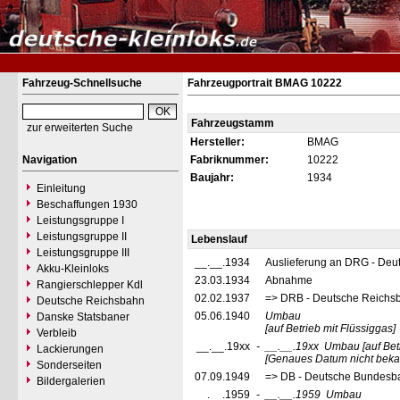
Fahrzeug-Schnellsuche
Fahrzeugportrait BMAG 10222
Fahrzeugstamm
zur erweiterten Suche
Hersteller:
BMAG
Navigation
Fabriknummer:
10222
Baujahr:
1934
Einleitung
Beschaffungen 1930
Leistungsgruppe I
Leistungsgruppe II
Lebenslauf
Leistungsgruppe III
__.__.1934
Auslieferung an DRG - Deu
Akku-Kleinloks
23.03.1934
Abnahme
Rangierschlepper Kdl
02.02.1937
=> DRB - Deutsche Reichs
Deutsche Reichsbahn
05.06.1940
Umbau
Danske Statsbaner
[auf Betrieb mit Flüssiggas]
Verbleib
__.__.19xx
-
__.__.19xx
Umbau
[auf Bet
Lackierungen
[Genaues Datum nicht bek
Sonderseiten
07.09.1949
=> DB - Deutsche Bundesb
Bildergalerien
__.__.1959
-
__.__.1959
Umbau