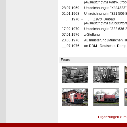
[Ausrüstung mit Voith-Turbo
28.07.1959
Umzeichnung in "Köf 4323
01.01.1968
Umzeichnung in "321 506-
__.__.1970
-
__.__.1970
Umbau
[Ausrüstung mit Druckluftb
17.02.1970
Umzeichnung in "322 636-
07.01.1976
z-Stellung
23.03.1976
Ausmusterung [München Hb
__.07.1976
an DDM - Deutsches Dampf
Fotos
Ergänzungen zum 