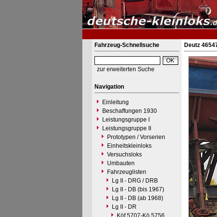
Fahrzeug-Schnellsuche
Deutz 46547
zur erweiterten Suche
Navigation
Einleitung
Beschaffungen 1930
Leistungsgruppe I
Leistungsgruppe II
Prototypen / Vorserien
Einheitskleinloks
Versuchsloks
Umbauten
Fahrzeuglisten
Lg II - DRG / DRB
Lg II - DB (bis 1967)
Lg II - DB (ab 1968)
Lg II - DR
Köf 5707-Kö 5756