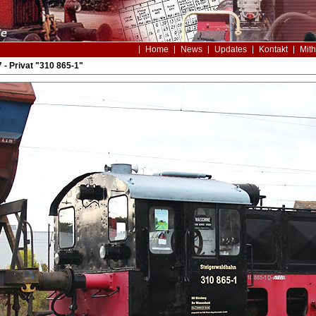
Home
News
Updates
Kontakt
Mith
 - Privat "310 865-1"