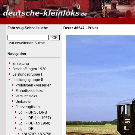
Fahrzeug-Schnellsuche
Deutz 46547 - Privat
zur erweiterten Suche
Navigation
Einleitung
Beschaffungen 1930
Leistungsgruppe I
Leistungsgruppe II
Prototypen / Vorserien
Einheitskleinloks
Versuchsloks
Umbauten
Fahrzeuglisten
Lg II - DRG / DRB
Lg II - DB (bis 1967)
Lg II - DB (ab 1968)
Lg II - DR
Köf 5707-Kö 5756