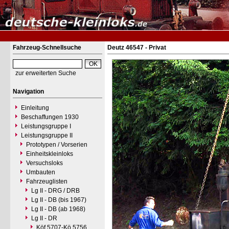
Fahrzeug-Schnellsuche
Deutz 46547 - Privat
zur erweiterten Suche
Navigation
Einleitung
Beschaffungen 1930
Leistungsgruppe I
Leistungsgruppe II
Prototypen / Vorserien
Einheitskleinloks
Versuchsloks
Umbauten
Fahrzeuglisten
Lg II - DRG / DRB
Lg II - DB (bis 1967)
Lg II - DB (ab 1968)
Lg II - DR
Köf 5707-Kö 5756