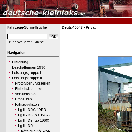
Fahrzeug-Schnellsuche
Deutz 46547 - Privat
zur erweiterten Suche
Navigation
Einleitung
Beschaffungen 1930
Leistungsgruppe I
Leistungsgruppe II
Prototypen / Vorserien
Einheitskleinloks
Versuchsloks
Umbauten
Fahrzeuglisten
Lg II - DRG / DRB
Lg II - DB (bis 1967)
Lg II - DB (ab 1968)
Lg II - DR
Köf 5707-Kö 5756