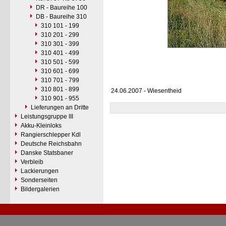
DR - Baureihe 100
DB - Baureihe 310
310 101 - 199
310 201 - 299
310 301 - 399
310 401 - 499
310 501 - 599
310 601 - 699
310 701 - 799
310 801 - 899
24.06.2007 - Wiesentheid
310 901 - 955
Lieferungen an Dritte
Leistungsgruppe III
Akku-Kleinloks
Rangierschlepper Kdl
Deutsche Reichsbahn
Danske Statsbaner
Verbleib
Lackierungen
Sonderseiten
Bildergalerien