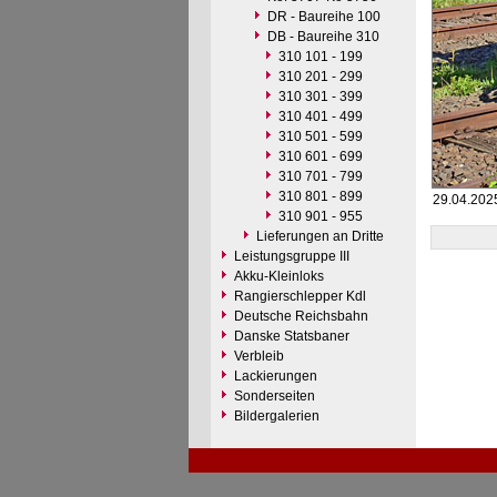
DR - Baureihe 100
DB - Baureihe 310
310 101 - 199
310 201 - 299
310 301 - 399
310 401 - 499
310 501 - 599
310 601 - 699
310 701 - 799
310 801 - 899
29.04.202
310 901 - 955
Lieferungen an Dritte
Leistungsgruppe III
Akku-Kleinloks
Rangierschlepper Kdl
Deutsche Reichsbahn
Danske Statsbaner
Verbleib
Lackierungen
Sonderseiten
Bildergalerien