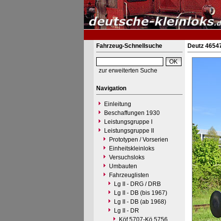
Fahrzeug-Schnellsuche
Deutz 46547
zur erweiterten Suche
Navigation
Einleitung
Beschaffungen 1930
Leistungsgruppe I
Leistungsgruppe II
Prototypen / Vorserien
Einheitskleinloks
Versuchsloks
Umbauten
Fahrzeuglisten
Lg II - DRG / DRB
Lg II - DB (bis 1967)
Lg II - DB (ab 1968)
Lg II - DR
Köf 5707-Kö 5756