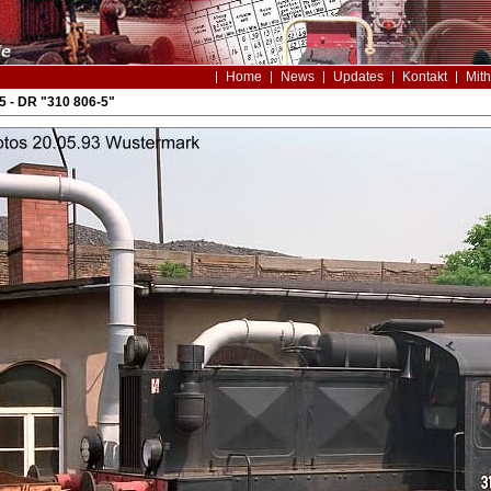
Home
News
Updates
Kontakt
Mith
 - DR "310 806-5"