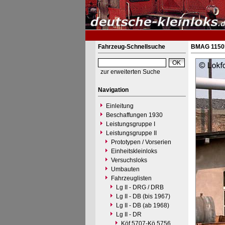
Fahrzeug-Schnellsuche
BMAG 11505
zur erweiterten Suche
Navigation
Einleitung
Beschaffungen 1930
Leistungsgruppe I
Leistungsgruppe II
Prototypen / Vorserien
Einheitskleinloks
Versuchsloks
Umbauten
Fahrzeuglisten
Lg II - DRG / DRB
Lg II - DB (bis 1967)
Lg II - DB (ab 1968)
Lg II - DR
Köf 5707-Kö 5756