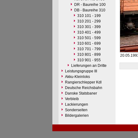
DR - Baureihe 100
DB - Baureihe 310
310 101 - 199
310 201 - 299
310 301 - 399
310 401 - 499
310 501 - 599
310 601 - 699
310 701 - 799
310 801 - 899
20.05.199
310 901 - 955
Lieferungen an Dritte
Leistungsgruppe III
Akku-Kleinloks
Rangierschlepper Kdl
Deutsche Reichsbahn
Danske Statsbaner
Verbleib
Lackierungen
Sonderseiten
Bildergalerien