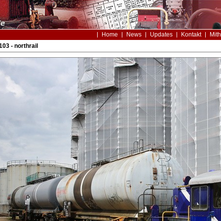
Home
News
Updates
Kontakt
Mith
03 - northrail