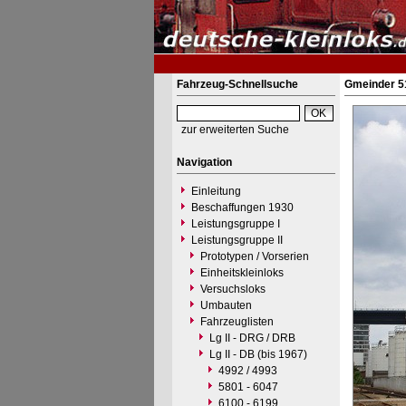
Fahrzeug-Schnellsuche
Gmeinder 51
zur erweiterten Suche
Navigation
Einleitung
Beschaffungen 1930
Leistungsgruppe I
Leistungsgruppe II
Prototypen / Vorserien
Einheitskleinloks
Versuchsloks
Umbauten
Fahrzeuglisten
Lg II - DRG / DRB
Lg II - DB (bis 1967)
4992 / 4993
5801 - 6047
6100 - 6199