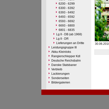
6200 - 6299
6300 - 6392
6393 - 6492
6493 - 6592
6593 - 6692
6693 - 6800
6801 - 6835
Lg II - DB (ab 1968)
Lg II - DR
Lieferungen an Dritte
30.06.2010
Leistungsgruppe III
Akku-Kleinloks
Rangierschlepper Kdl
Deutsche Reichsbahn
Danske Statsbaner
Verbleib
Lackierungen
Sonderseiten
Bildergalerien