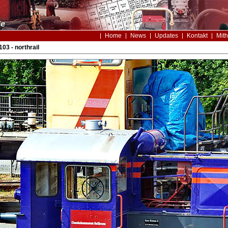
Home
News
Updates
Kontakt
Mith
03 - northrail