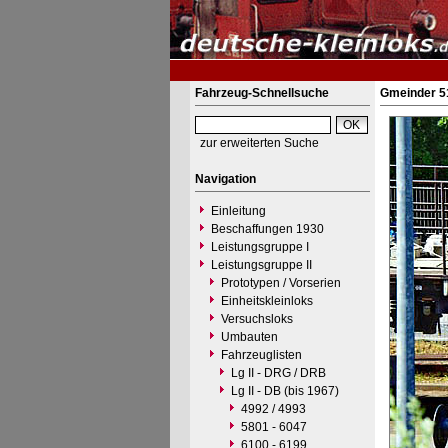
Fahrzeug-Schnellsuche
Gmeinder 51
zur erweiterten Suche
Navigation
Einleitung
Beschaffungen 1930
Leistungsgruppe I
Leistungsgruppe II
Prototypen / Vorserien
Einheitskleinloks
Versuchsloks
Umbauten
Fahrzeuglisten
Lg II - DRG / DRB
Lg II - DB (bis 1967)
4992 / 4993
5801 - 6047
6100 - 6199