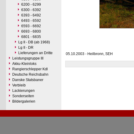
6200 - 6299
6300 - 6392
6393 - 6492
6493 - 6592
6593 - 6692
6693 - 6800
6801 - 6835
Lg II - DB (ab 1968)
Lg II - DR
Lieferungen an Dritte
05.10.2003 - Heilbronn, SEH
Leistungsgruppe III
Akku-Kleinloks
Rangierschlepper Kdl
Deutsche Reichsbahn
Danske Statsbaner
Verbleib
Lackierungen
Sonderseiten
Bildergalerien