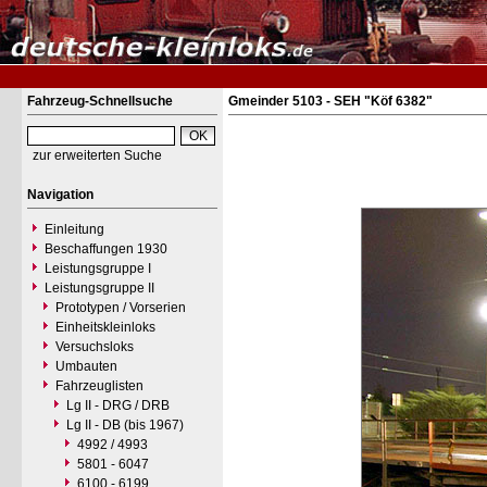
Fahrzeug-Schnellsuche
Gmeinder 5103 - SEH "Köf 6382"
zur erweiterten Suche
Navigation
Einleitung
Beschaffungen 1930
Leistungsgruppe I
Leistungsgruppe II
Prototypen / Vorserien
Einheitskleinloks
Versuchsloks
Umbauten
Fahrzeuglisten
Lg II - DRG / DRB
Lg II - DB (bis 1967)
4992 / 4993
5801 - 6047
6100 - 6199