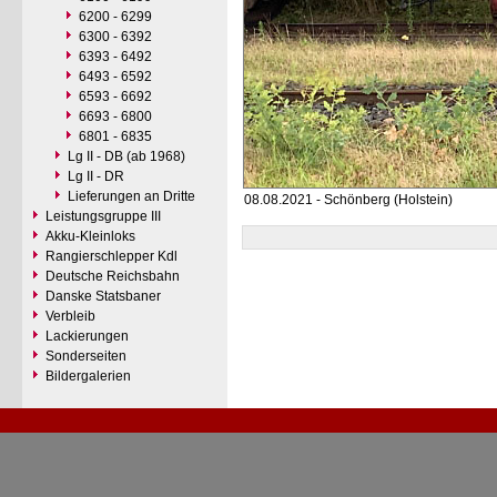
6200 - 6299
6300 - 6392
6393 - 6492
6493 - 6592
6593 - 6692
6693 - 6800
6801 - 6835
Lg II - DB (ab 1968)
Lg II - DR
Lieferungen an Dritte
08.08.2021 - Schönberg (Holstein)
Leistungsgruppe III
Akku-Kleinloks
Rangierschlepper Kdl
Deutsche Reichsbahn
Danske Statsbaner
Verbleib
Lackierungen
Sonderseiten
Bildergalerien