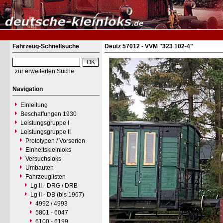
Fahrzeug-Schnellsuche
Deutz 57012 - VVM "323 102-4"
zur erweiterten Suche
Navigation
Einleitung
Beschaffungen 1930
Leistungsgruppe I
Leistungsgruppe II
Prototypen / Vorserien
Einheitskleinloks
Versuchsloks
Umbauten
Fahrzeuglisten
Lg II - DRG / DRB
Lg II - DB (bis 1967)
4992 / 4993
5801 - 6047
6100 - 6199