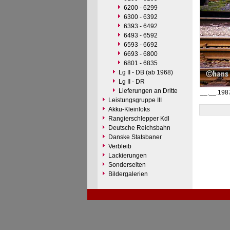
6200 - 6299
6300 - 6392
6393 - 6492
6493 - 6592
6593 - 6692
6693 - 6800
6801 - 6835
Lg II - DB (ab 1968)
Lg II - DR
Lieferungen an Dritte
__.__.1987
Leistungsgruppe III
Akku-Kleinloks
Rangierschlepper Kdl
Deutsche Reichsbahn
Danske Statsbaner
Verbleib
Lackierungen
Sonderseiten
Bildergalerien