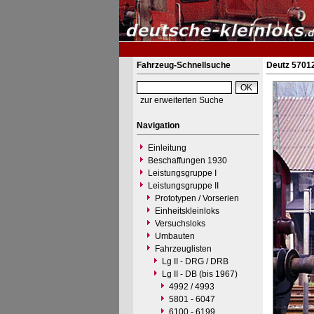
Fahrzeug-Schnellsuche
Deutz 57012
zur erweiterten Suche
Navigation
Einleitung
Beschaffungen 1930
Leistungsgruppe I
Leistungsgruppe II
Prototypen / Vorserien
Einheitskleinloks
Versuchsloks
Umbauten
Fahrzeuglisten
Lg II - DRG / DRB
Lg II - DB (bis 1967)
4992 / 4993
5801 - 6047
6100 - 6199