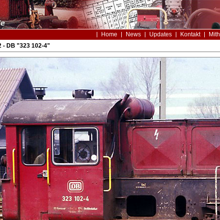
Home
News
Updates
Kontakt
Mith
 - DB "323 102-4"