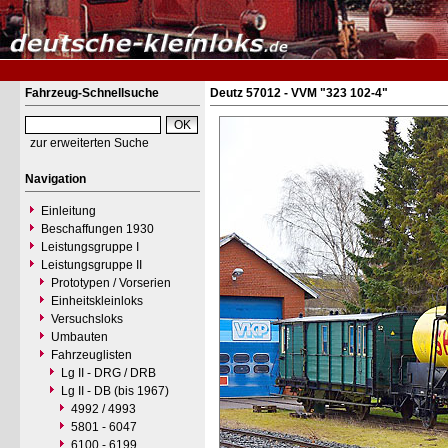
Fahrzeug-Schnellsuche
Deutz 57012 - VVM "323 102-4"
zur erweiterten Suche
Navigation
Einleitung
Beschaffungen 1930
Leistungsgruppe I
Leistungsgruppe II
Prototypen / Vorserien
Einheitskleinloks
Versuchsloks
Umbauten
Fahrzeuglisten
Lg II - DRG / DRB
Lg II - DB (bis 1967)
4992 / 4993
5801 - 6047
6100 - 6199