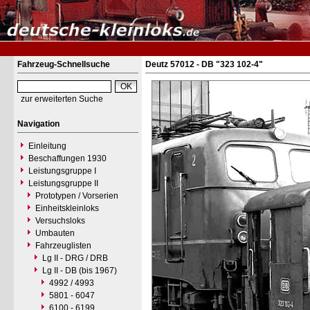
Fahrzeug-Schnellsuche
Deutz 57012 - DB "323 102-4"
zur erweiterten Suche
Navigation
Einleitung
Beschaffungen 1930
Leistungsgruppe I
Leistungsgruppe II
Prototypen / Vorserien
Einheitskleinloks
Versuchsloks
Umbauten
Fahrzeuglisten
Lg II - DRG / DRB
Lg II - DB (bis 1967)
4992 / 4993
5801 - 6047
6100 - 6199