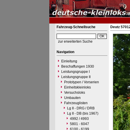
Fahrzeug-Schnellsuche
Deutz 57012
zur erweiterten Suche
Navigation
Einleitung
Beschaffungen 1930
Leistungsgruppe I
Leistungsgruppe II
Prototypen / Vorserien
Einheitskleinloks
Versuchsloks
Umbauten
Fahrzeuglisten
Lg II - DRG / DRB
Lg II - DB (bis 1967)
4992 / 4993
5801 - 6047
6100 - 6199