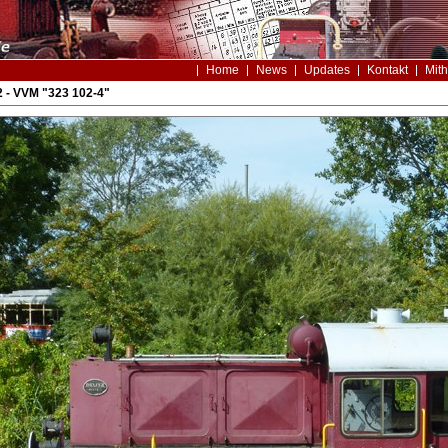
Home
News
Updates
Kontakt
Mith
 - VVM "323 102-4"