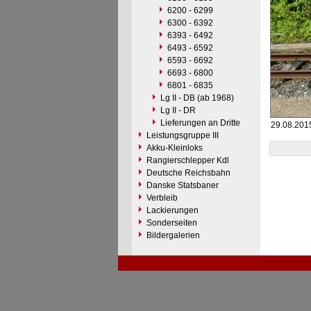
6200 - 6299
6300 - 6392
6393 - 6492
6493 - 6592
6593 - 6692
6693 - 6800
6801 - 6835
Lg II - DB (ab 1968)
Lg II - DR
Lieferungen an Dritte
29.08.2015
Leistungsgruppe III
Akku-Kleinloks
Rangierschlepper Kdl
Deutsche Reichsbahn
Danske Statsbaner
Verbleib
Lackierungen
Sonderseiten
Bildergalerien