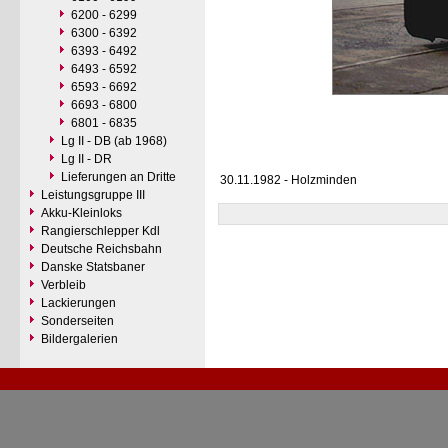
6200 - 6299
6300 - 6392
6393 - 6492
6493 - 6592
6593 - 6692
6693 - 6800
6801 - 6835
Lg II - DB (ab 1968)
Lg II - DR
Lieferungen an Dritte
30.11.1982 - Holzminden
Leistungsgruppe III
Akku-Kleinloks
Rangierschlepper Kdl
Deutsche Reichsbahn
Danske Statsbaner
Verbleib
Lackierungen
Sonderseiten
Bildergalerien