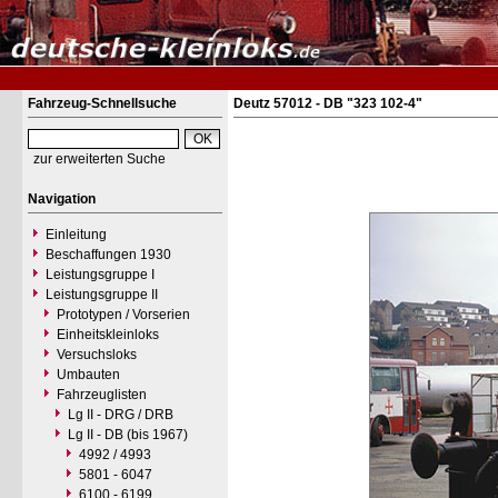
Fahrzeug-Schnellsuche
Deutz 57012 - DB "323 102-4"
zur erweiterten Suche
Navigation
Einleitung
Beschaffungen 1930
Leistungsgruppe I
Leistungsgruppe II
Prototypen / Vorserien
Einheitskleinloks
Versuchsloks
Umbauten
Fahrzeuglisten
Lg II - DRG / DRB
Lg II - DB (bis 1967)
4992 / 4993
5801 - 6047
6100 - 6199