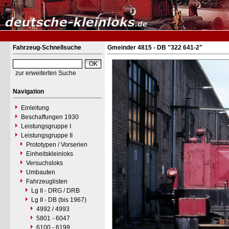
Fahrzeug-Schnellsuche
Gmeinder 4815 - DB "322 641-2"
zur erweiterten Suche
Navigation
Einleitung
Beschaffungen 1930
Leistungsgruppe I
Leistungsgruppe II
Prototypen / Vorserien
Einheitskleinloks
Versuchsloks
Umbauten
Fahrzeuglisten
Lg II - DRG / DRB
Lg II - DB (bis 1967)
4992 / 4993
5801 - 6047
6100 - 6199