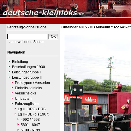
Fahrzeug-Schnellsuche
Gmeinder 4815 - DB Museum "322 641-2"
zur erweiterten Suche
Navigation
Einleitung
Beschaffungen 1930
Leistungsgruppe I
Leistungsgruppe II
Prototypen / Vorserien
Einheitskleinloks
Versuchsloks
Umbauten
Fahrzeuglisten
Lg II - DRG / DRB
Lg II - DB (bis 1967)
4992 / 4993
5801 - 6047
6100 - 6199